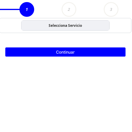
1
2
3
Selecciona Servicio
Continuar