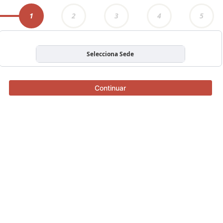
1
2
3
4
5
Selecciona Sede
Continuar