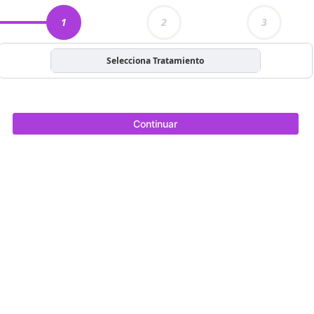
1
2
3
Selecciona Tratamiento
Continuar