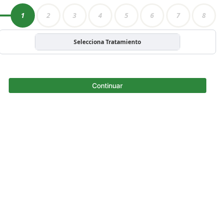
1
2
3
4
5
6
7
8
Selecciona Tratamiento
Continuar