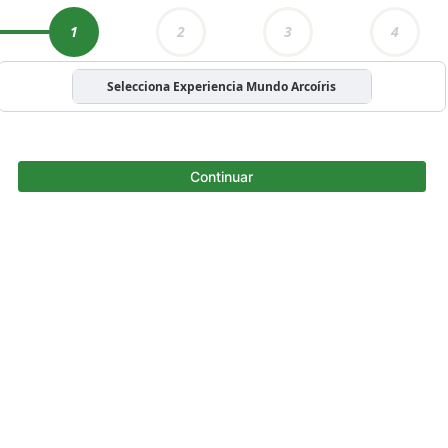
1
2
3
4
Selecciona Experiencia Mundo Arcoíris
Continuar