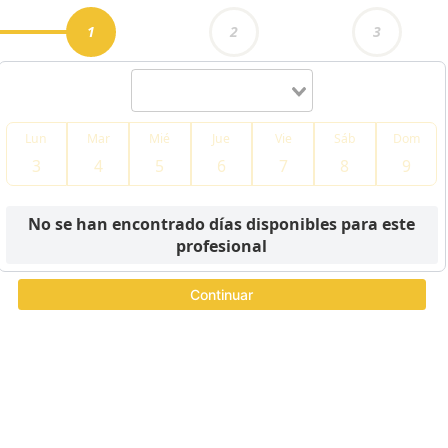
1
2
3
Lun
Mar
Mié
Jue
Vie
Sáb
Dom
3
4
5
6
7
8
9
Item
1
No se han encontrado días disponibles para este
of
10
profesional
Continuar