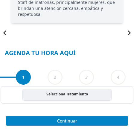
Staff de matronas, principalmente mujeres, que
brindan una atención cercana, empática y
respetuosa.
Item
1
of
5
AGENDA TU HORA AQUÍ
1
2
3
4
Selecciona Tratamiento
Continuar