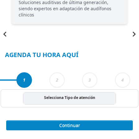
Soluciones auditivas de última generación,
siendo expertos en adaptación de audífonos
clínicos
Item
1
of
3
AGENDA TU HORA AQUÍ
1
2
3
4
Selecciona Tipo de atención
Continuar