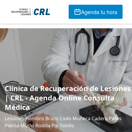
Agenda tu hora
Clínica de Recuperación de Lesiones
| CRL - Agenda Online Consulta
Médica
Lesiones Hombro Brazo Codo Muñeca Cadera Pélvis
Pierna Muslo Rodilla Pie Tobillo