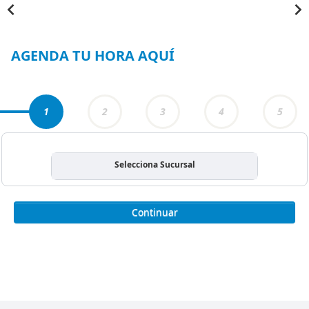
Item
1
of
4
AGENDA TU HORA AQUÍ
1
2
3
4
5
Selecciona Sucursal
Continuar