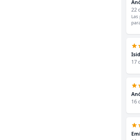
An
22 
Las 
para
Isi
17 
An
16 
Emi