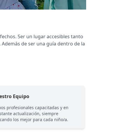
fechos. Ser un lugar accesibles tanto
s. Además de ser una guía dentro de la
estro Equipo
Las Familias
os profesionales capacitadas y en
Vemos realmente ca
stante actualización, siempre
no importa cual sea
cando los mejor para cada niño/a.
posible para ser un