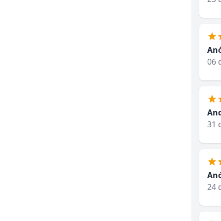
An
06 
And
31 
An
24 