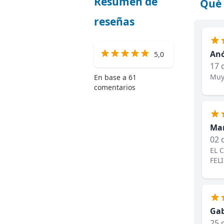
Resumen de
Qué 
reseñas
An
5,0
17 
Muy
En base a 61
comentarios
Mar
02 
EL 
FEL
Gab
25 