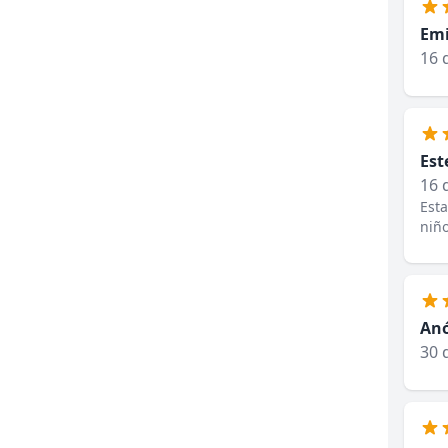
Emi
16 
Est
16 
Esta
niño
An
30 