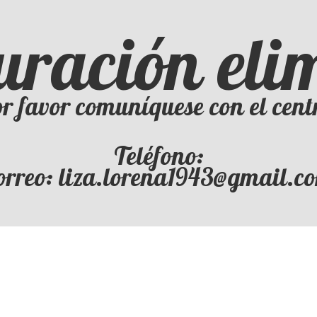
uración el
r favor comuníquese con el cent
Teléfono:
orreo: liza.lorena1943@gmail.c