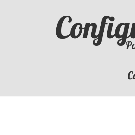
Config
Po
C