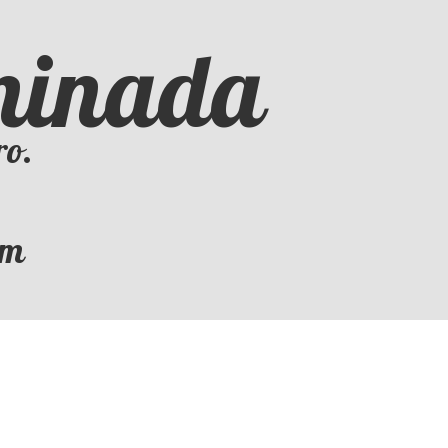
iminada
ro.
om