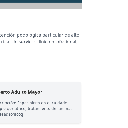
tención podológica particular de alto
rica. Un servicio clínico profesional,
perto Adulto Mayor
Podología Pediát
cripción: Especialista en el cuidado
Atención delicada 
 pie geriátrico, tratamiento de láminas
asegurando una exp
esas (onicog
efectiva para los 