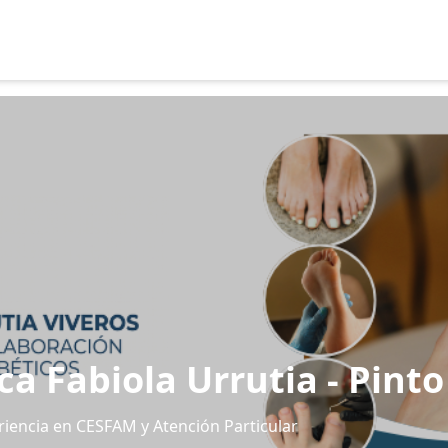
ca Fabiola Urrutia - Pinto
riencia en CESFAM y Atención Particular