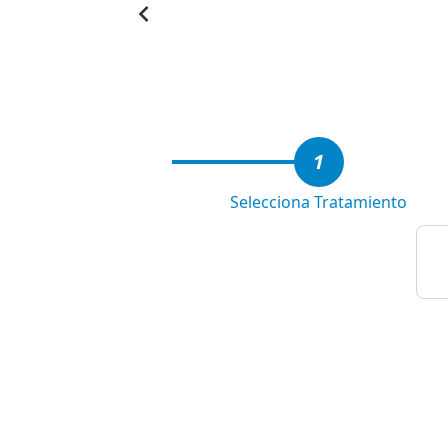
Item
1
of
6
1
Selecciona Tratamiento