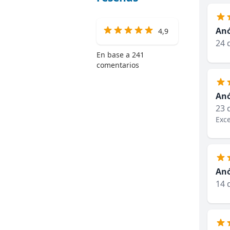
An
4,9
24 
En base a 241
comentarios
An
23 
Exce
An
14 