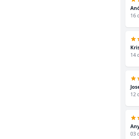
An
16 
Kri
14 
Jos
12 
Any
03 