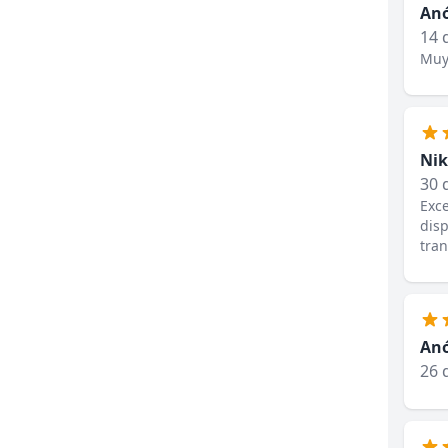
An
14 
Muy
Nik
30 
Exce
disp
tran
An
26 