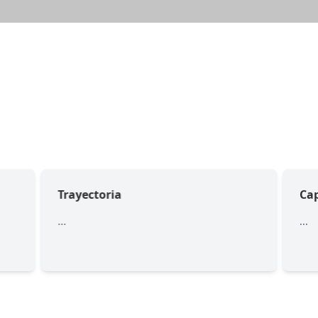
Trayectoria
Ca
...
...