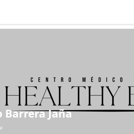
o Barrera Jaña
ña