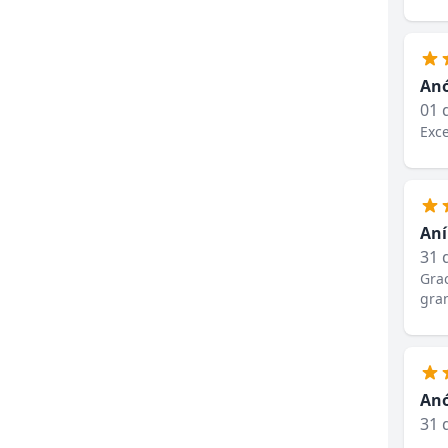
An
01 
Exce
Aní
31 
Gra
gra
An
31 