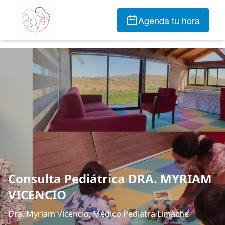
Agenda tu hora
Consulta Pediátrica DRA. MYRIAM
VICENCIO
Dra. Myriam Vicencio, Médico Pediatra Limache