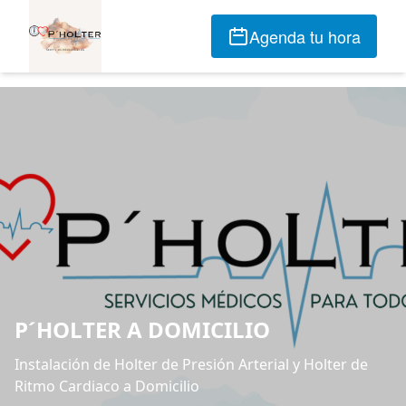
Agenda tu hora
P´HOLTER A DOMICILIO
Instalación de Holter de Presión Arterial y Holter de
Ritmo Cardiaco a Domicilio