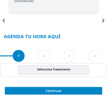
individuales
Item
1
of
5
AGENDA TU HORA AQUÍ
1
2
3
4
Selecciona Tratamiento
Continuar