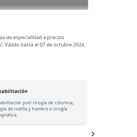
ía de especialidad a precios
!. Válido hasta el 07 de octubre 2024.
abilitación
Sello
abilitación post cirugía de columna,
Entregamos una ate
ugía de rodilla y hombro o cirugía
cercana, orientada 
ognática.
la salud de manera 