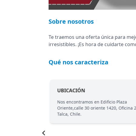
Sobre nosotros
Te traemos una oferta única para mejo
irresistibles. ¡Es hora de cuidarte com
Qué nos caracteriza
UBICACIÓN
ón de calidad,
Nos encontramos en Edificio Plaza
restaurar y mejorar
Oriente,calle 30 oriente 1420, Oficina 
egral.
Talca, Chile.
Item