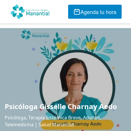
Agenda tu hora
Psicóloga Gisselle Charnay Aedo
Psicóloga, Terapia Sistémica Breve, Adultos,
Telemedicina | Salud Manantial