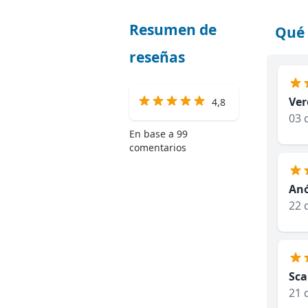
Resumen de
Qué 
reseñas
Ver
4,8
03 
En base a 99
comentarios
An
22 
Sca
21 