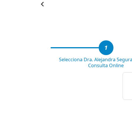
Item
1
of
3
1
Selecciona Dra. Alejandra Segur
Consulta Online