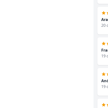
Ara
20 
Fra
19 
An
19 