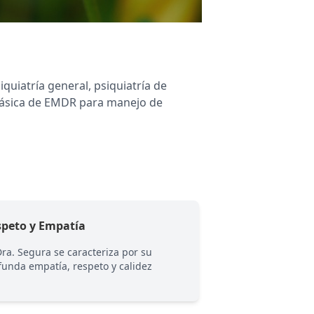
quiatría general, psiquiatría de
 básica de EMDR para manejo de
speto y Empatía
Experiencia
Dra. Segura se caracteriza por su
Con más de 10 años
funda empatía, respeto y calidez
sistema público y p