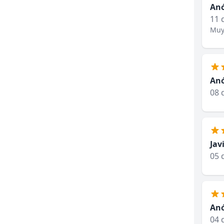
An
11 
Muy 
An
08 
Jav
05 
An
04 