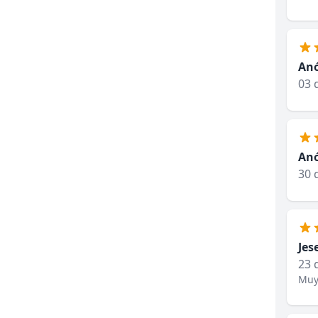
An
03 
An
30 
Jes
23 
Muy