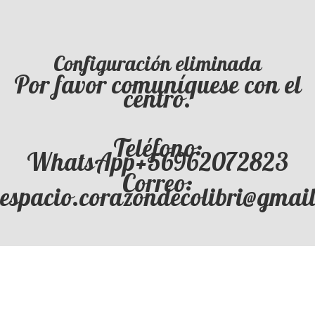
Configuración eliminada
Por favor comuníquese con el
centro.
Teléfono:
WhatsApp+56962072823
Correo:
espacio.corazondecolibri@gmai