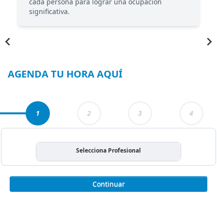
cada persona para lograr una ocupación
significativa.
Item
1
of
4
AGENDA TU HORA AQUÍ
1
2
3
4
Selecciona Profesional
Continuar