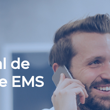
al de
de EMS