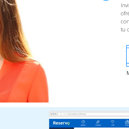
Invi
ofr
con
tu 