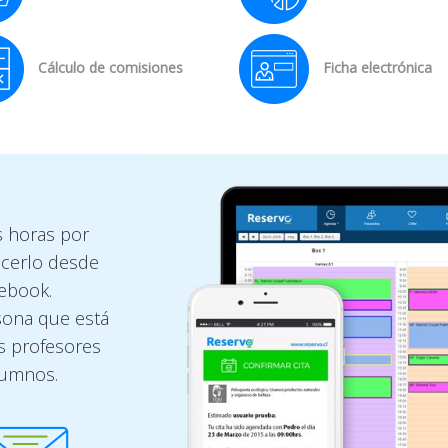
Cálculo de comisiones
Ficha electrónica
s horas por
acerlo desde
cebook.
rsona que está
os profesores
lumnos.