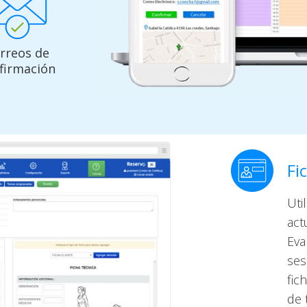
rreos de
firmación
Fi
Uti
act
Eva
ses
fic
de 