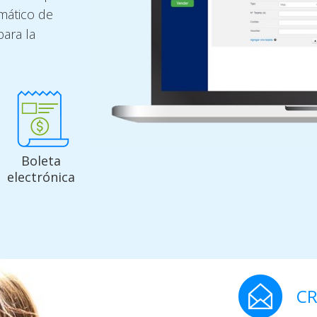
omático de
para la
Boleta
electrónica
CR