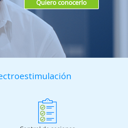
Quiero conocerlo
ectroestimulación