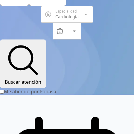
Especialidad
arrow_drop_down
Cardiología
arrow_drop_down
Servicio
Buscar atención
Me atiendo por Fonasa