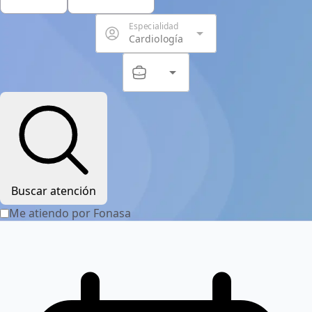
Especialidad
arrow_drop_down
Cardiología
arrow_drop_down
Servicio
Buscar atención
Me atiendo por Fonasa