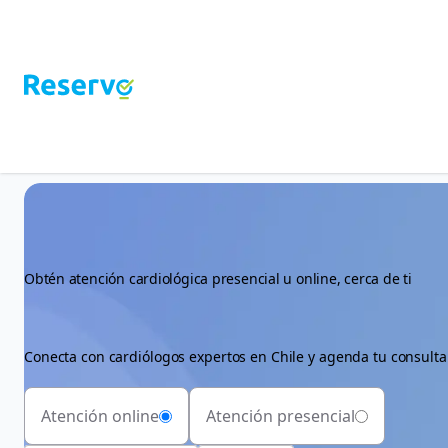
Obtén atención cardiológica presencial u online, cerca de ti
Conecta con cardiólogos expertos en Chile y agenda tu consulta 
Atención online
Atención presencial