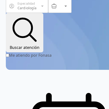
Especialidad
arrow_drop_down
arrow_drop_down
Servicio
Cardiología
Buscar atención
Me atiendo por Fonasa