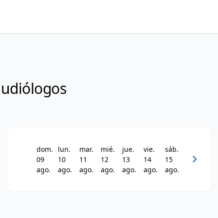
udiólogos
dom.
lun.
mar.
mié.
jue.
vie.
sáb.
chevron_right
09
10
11
12
13
14
15
ago.
ago.
ago.
ago.
ago.
ago.
ago.