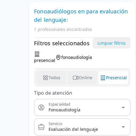
Fonoaudiólogos
en
para evaluación
del lenguaje:
1 profesionales encontrados
Filtros seleccionados
Limpiar filtros
fonoaudiología
presencial
Todos
Online
Presencial
Tipo de atención
Especialidad
arrow_drop_down
Fonoaudiología
Servicio
arrow_drop_down
Evaluación del lenguaje