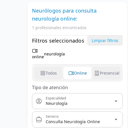
Neurólogos
para consulta
neurología online:
1 profesionales encontrados
Filtros seleccionados
Limpiar filtros
neurología
online
Todos
Online
Presencial
Tipo de atención
Especialidad
arrow_drop_down
Neurología
Servicio
arrow_drop_down
Consulta Neurología Online