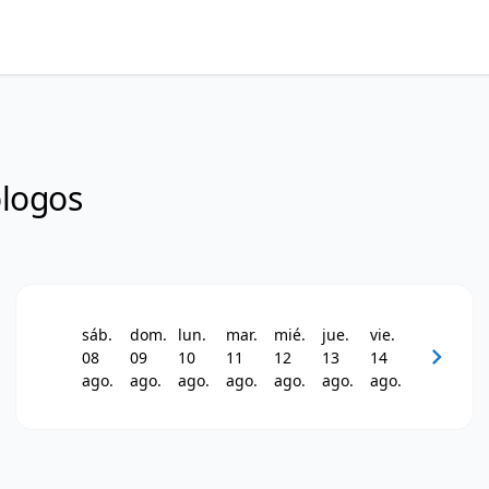
logos
sáb.
dom.
lun.
mar.
mié.
jue.
vie.
chevron_right
08
09
10
11
12
13
14
ago.
ago.
ago.
ago.
ago.
ago.
ago.