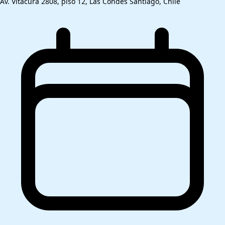
Av. Vitacura 2808, piso 12, Las Condes Santiago, Chile