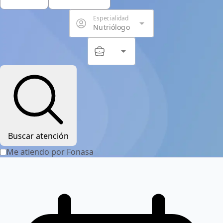
Especialidad
arrow_drop_down
Nutriólogo
arrow_drop_down
Servicio
Buscar atención
Me atiendo por Fonasa