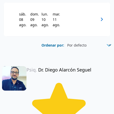
sáb.
dom.
lun.
mar.
chevron_right
08
09
10
11
ago.
ago.
ago.
ago.
Ordenar por:
Psiq.
Dr. Diego Alarcón Seguel