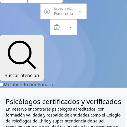
Especialidad
arrow_drop_down
Psicología
arrow_drop_down
Servicio
Buscar atención
Me atiendo por Fonasa
Psicólogos certificados y verificados
En Reservo encontrarás psicólogos acreditados, con
formación validada y respaldo de entidades como el Colegio
de Psicólogos de Chile y superintendencia de salud.
Atención segura, de calidad y alineada a las normativas de