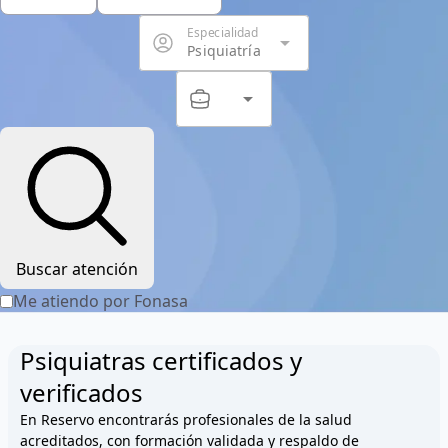
Especialidad
arrow_drop_down
Psiquiatría
arrow_drop_down
Servicio
Buscar atención
Me atiendo por Fonasa
Psiquiatras certificados y
verificados
En Reservo encontrarás profesionales de la salud
acreditados, con formación validada y respaldo de