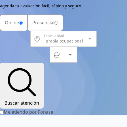
agenda tu evaluación fácil, rápido y seguro.
Online
Presencial
Especialidad
arrow_drop_down
Terapia ocupacional
arrow_drop_down
Servicio
Buscar atención
Me atiendo por Fonasa